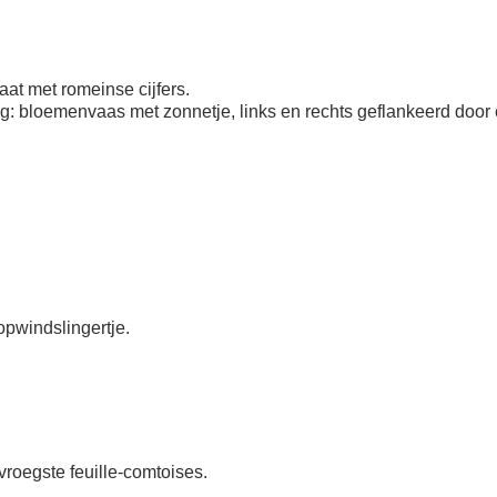
laat met romeinse cijfers.
ng: bloemenvaas met zonnetje, links en rechts geflankeerd door
opwindslingertje.
vroegste feuille-comtoises.